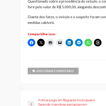
Questionado sobre a procedência do veículo, o co
livre pelo valor de R$ 5.000,00, alegando desconh
Diante dos fatos, o veículo e o suspeito foram co
medidas cabíveis.
Compartilhe isso:
Clique
Clique
Clique
Clique
Clique
Clique
Clique
Cliq
para
para
para
para
para
para
para
par
compartilhar
compartilhar
imprimir(abre
enviar
compartilhar
compartilhar
compartilh
comp
no
no
em
um
no
no
no
no
Facebook(abre
X(abre
nova
link
LinkedIn(abre
Telegram(abre
WhatsApp(
Thr
em
em
janela)
por
em
em
em
em
nova
nova
e-
nova
nova
nova
nov
janela)
janela)
mail
janela)
janela)
janela)
jane
para
um
ADICIONAR COMENTÁRIO
amigo(abre
em
nova
janela)
Polícia pega em flagrante motoqueiro
fazendo manobras perigosas em