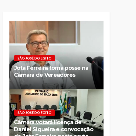
SÃO JOSÉ DO EGITO
Jota Ferreira toma posse na
Câmara de Vereadores
SÃO JOSÉ DO EGITO
Câmara votará licença de
Daniel Siqueira e convocação