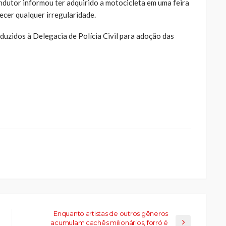
ndutor informou ter adquirido a motocicleta em uma feira
ecer qualquer irregularidade.
nduzidos à Delegacia de Polícia Civil para adoção das
ue
a
ar
artilhar
abre
eads(abre
a
la)
Enquanto artistas de outros gêneros
acumulam cachês milionários, forró é