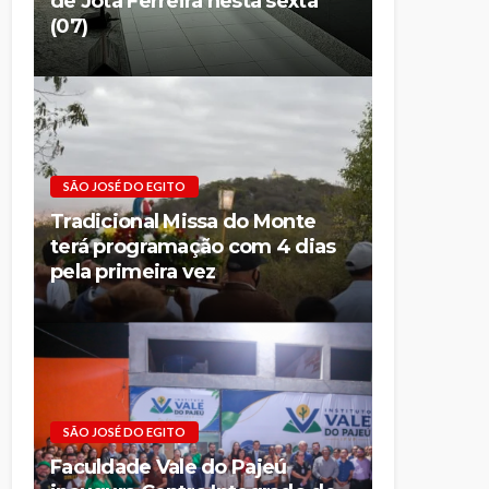
de Jota Ferreira nesta sexta
(07)
SÃO JOSÉ DO EGITO
Tradicional Missa do Monte
terá programação com 4 dias
pela primeira vez
SÃO JOSÉ DO EGITO
Faculdade Vale do Pajeú