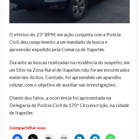
O efetivo do 23º BPM, em ação conjunta com a Polícia
Civil, deu cumprimento a um mandado de busca e
apreensão expedido pela Comarca de Itapetim.
Durante as buscas realizadas na residência do suspeito, em
um Sítio na Zona Rural de Itapetim, não foram encontrados
materiais ilícitos. Contudo, foi apreendido um aparelho
celular, com o objetivo de auxiliar nas investigações.
Diante dos fatos, a ocorrência foi apresentada na
Delegacia de Polícia Civil da 170ª Circunscrição, na cidade
de Itapetim.
Compartilhe isso:
Clique
Clique
Clique
Clique
Clique
Clique
Clique