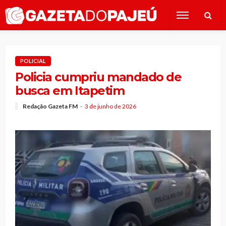
POLICIAL
Policia cumpriu mandado de
busca em Itapetim
Redação Gazeta FM
3 de junho de 2026