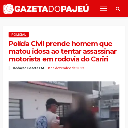
POLICIAL
Polícia Civil prende homem que
matou idosa ao tentar assassinar
motorista em rodovia do Cariri
Redação Gazeta FM
8 de dezembro de 2025