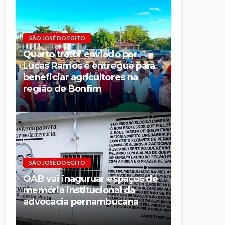
SÃO JOSÉ DO EGITO
Quarto trator enviado por
Lucas Ramos é entregue para
beneficiar agricultores na
região de Bonfim
SÃO JOSÉ DO EGITO
OAB vai inaguruar espaços de
memória institucional da
advocacia pernambucana