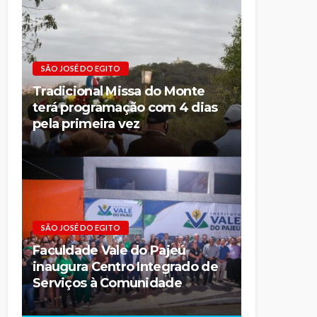
SÃO JOSÉ DO EGITO
Tradicional Missa do Monte
terá programação com 4 dias
pela primeira vez
SÃO JOSÉ DO EGITO
Faculdade Vale do Pajeú
inaugura Centro Integrado de
Serviços à Comunidade