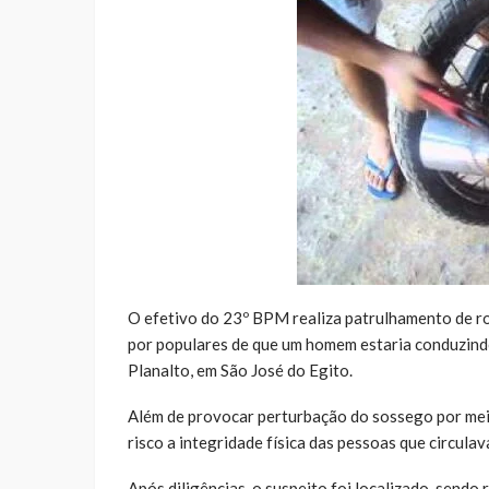
O efetivo do 23º BPM realiza patrulhamento de ro
por populares de que um homem estaria conduzindo
Planalto, em São José do Egito.
Além de provocar perturbação do sossego por mei
risco a integridade física das pessoas que circulav
Após diligências, o suspeito foi localizado, sendo