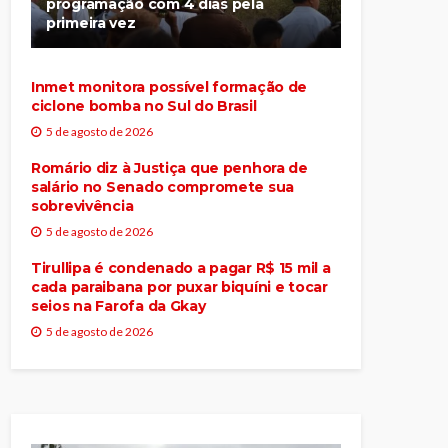
programação com 4 dias pela
primeira vez
Inmet monitora possível formação de
ciclone bomba no Sul do Brasil
5 de agosto de 2026
Romário diz à Justiça que penhora de
salário no Senado compromete sua
sobrevivência
5 de agosto de 2026
Tirullipa é condenado a pagar R$ 15 mil a
cada paraibana por puxar biquíni e tocar
seios na Farofa da Gkay
5 de agosto de 2026