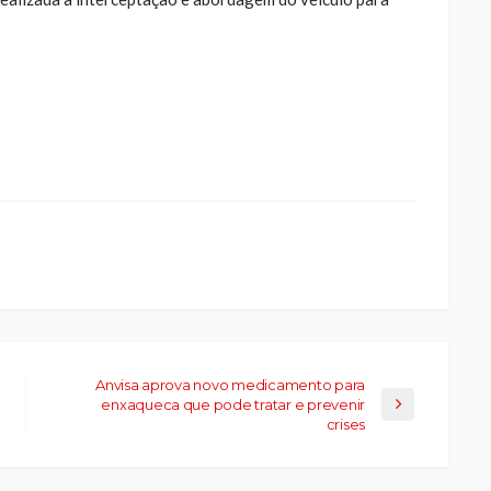
ue
a
ar
artilhar
abre
eads(abre
a
la)
Anvisa aprova novo medicamento para
enxaqueca que pode tratar e prevenir
crises