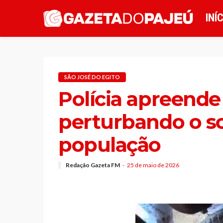
INÍ
SÃO JOSÉ DO EGITO
Polícia apreend
perturbando o s
população
Redação Gazeta FM
25 de maio de 2026