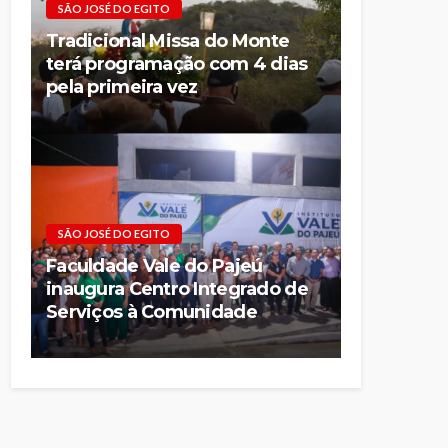
SÃO JOSÉ DO EGITO
Tradicional Missa do Monte
terá programação com 4 dias
pela primeira vez
SÃO JOSÉ DO EGITO
Faculdade Vale do Pajeú
inaugura Centro Integrado de
Serviços à Comunidade