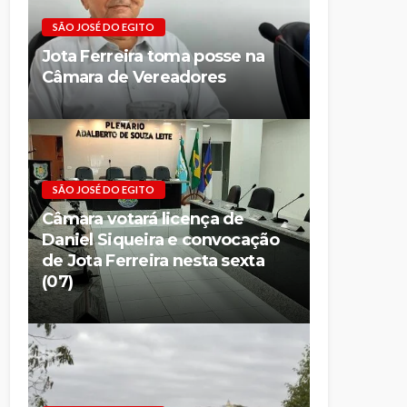
SÃO JOSÉ DO EGITO
Jota Ferreira toma posse na
Câmara de Vereadores
SÃO JOSÉ DO EGITO
Câmara votará licença de
Daniel Siqueira e convocação
de Jota Ferreira nesta sexta
(07)