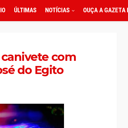
CIO
ÚLTIMAS
NOTÍCIAS
OUÇA A GAZETA 
 canivete com
sé do Egito