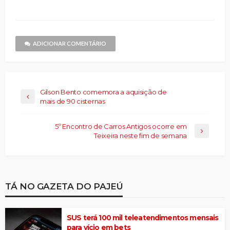
janela)
janela)
mail
janela)
janela)
janela)
Threads(abre
para
em
um
nova
amigo(abre
janela)
em
nova
janela)
ADICIONAR COMENTÁRIO
Gilson Bento comemora a aquisição de
mais de 90 cisternas
5º Encontro de Carros Antigos ocorre em
Teixeira neste fim de semana
TÁ NO GAZETA DO PAJEÚ
SUS terá 100 mil teleatendimentos mensais
para vício em bets