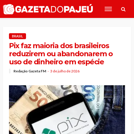
BRASIL
Pix faz maioria dos brasileiros
reduzirem ou abandonarem o
uso de dinheiro em espécie
Redação Gazeta FM
3 de julho de 2026