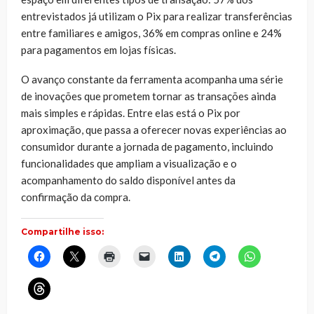
entrevistados já utilizam o Pix para realizar transferências
entre familiares e amigos, 36% em compras online e 24%
para pagamentos em lojas físicas.
O avanço constante da ferramenta acompanha uma série
de inovações que prometem tornar as transações ainda
mais simples e rápidas. Entre elas está o Pix por
aproximação, que passa a oferecer novas experiências ao
consumidor durante a jornada de pagamento, incluindo
funcionalidades que ampliam a visualização e o
acompanhamento do saldo disponível antes da
confirmação da compra.
Compartilhe isso:
Clique
Clique
Clique
Clique
Clique
Clique
Clique
para
para
para
para
para
para
para
compartilhar
compartilhar
imprimir(abre
enviar
compartilhar
compartilhar
compartilhar
no
no
em
um
no
no
no
Clique
Facebook(abre
X(abre
nova
link
LinkedIn(abre
Telegram(abre
WhatsApp(ab
para
em
em
janela)
por
em
em
em
compartilhar
nova
nova
e-
nova
nova
nova
no