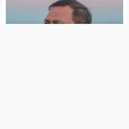
Governo simplifica recuperação de conta
do Gov.br; veja o que muda
A dias do prazo final, 18 milhões de
brasileiros ainda não enviaram declaração
do IR
Lula diz que Brasil também pode se
associar aos EUA na exploração de minerais
críticos