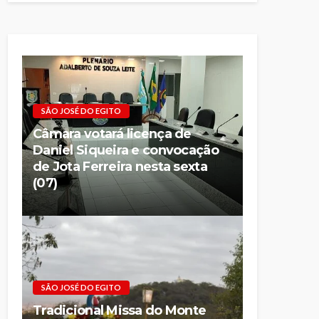
SÃO JOSÉ DO EGITO
Câmara votará licença de
Daniel Siqueira e convocação
de Jota Ferreira nesta sexta
(07)
SÃO JOSÉ DO EGITO
Tradicional Missa do Monte