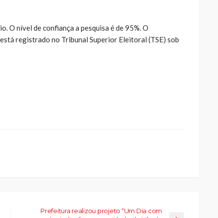
io. O nível de confiança a pesquisa é de 95%. O
stá registrado no Tribunal Superior Eleitoral (TSE) sob
ue
a
ar
artilhar
abre
eads(abre
a
la)
Prefeitura realizou projeto “Um Dia com