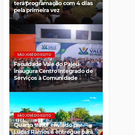
terá programação com 4 dias
pela primeira vez
SÃO JOSÉ DO EGITO
Faculdade Vale do Pajeú
inaugura Centro Integrado de
Serviços à Comunidade
SÃO JOSÉ DO EGITO
Quarto trator enviado por
Lucas Ramos é entregue para