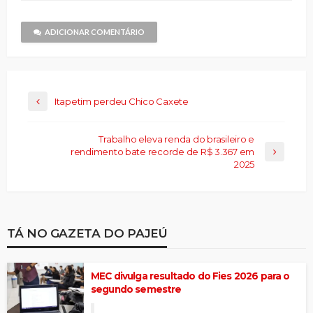
nova
amigo(abre
janela)
em
nova
janela)
ADICIONAR COMENTÁRIO
Itapetim perdeu Chico Caxete
Trabalho eleva renda do brasileiro e
rendimento bate recorde de R$ 3.367 em
2025
TÁ NO GAZETA DO PAJEÚ
MEC divulga resultado do Fies 2026 para o
segundo semestre