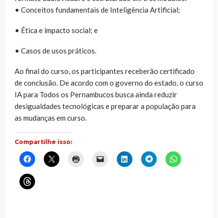
• Conceitos fundamentais de Inteligência Artificial;
• Ética e impacto social; e
• Casos de usos práticos.
Ao final do curso, os participantes receberão certificado
de conclusão. De acordo com o governo do estado, o curso
IA para Todos os Pernambucos busca ainda reduzir
desigualdades tecnológicas e preparar a população para
as mudanças em curso.
Compartilhe isso:
Clique
Clique
Clique
Clique
Clique
Clique
Clique
para
para
para
para
para
para
para
compartilhar
compartilhar
imprimir(abre
enviar
compartilhar
compartilhar
compartilhar
no
no
em
um
no
no
no
Clique
Facebook(abre
X(abre
nova
link
LinkedIn(abre
Telegram(abre
WhatsApp(ab
para
em
em
janela)
por
em
em
em
compartilhar
nova
nova
e-
nova
nova
nova
no
janela)
janela)
mail
janela)
janela)
janela)
Threads(abre
para
em
um