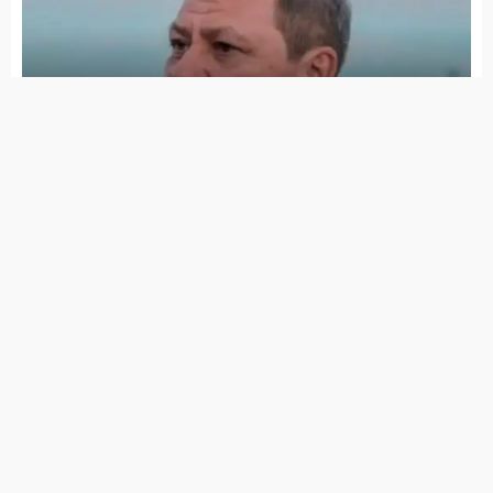
UFPE lança graduação em Inteligência
Artificial com 50 vagas; saiba como se
inscrever
Flores abre seleção pública para
contratação de agentes municipais de
trânsito
Tabira abre seleção para contratação de
alfabetizadores do Programa Brasil
Alfabetizado