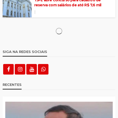
TJPE abre concurso para cadastro de
reserva com salários de até R$ 7,6 mil
Concurso para professor da rede estadual
da Paraíba tem mudança em cronograma e
número de vagas
Edital do concurso para professor da rede
estadual da Paraíba é publicado com 2 mil
vagas
Educação de Tabira prorroga inscrições
para seleção de alfabetizadores do
Programa Brasil Alfabetizado