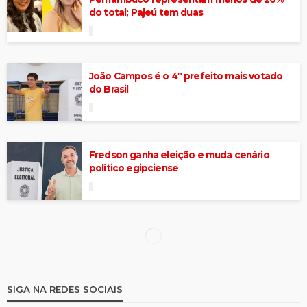
do total; Pajeú tem duas
João Campos é o 4º prefeito mais votado
do Brasil
Fredson ganha eleição e muda cenário
político egipciense
Nova pesquisa do Instituto Ultraliberal
aponta George 51,6% e Fredson com 42,5%