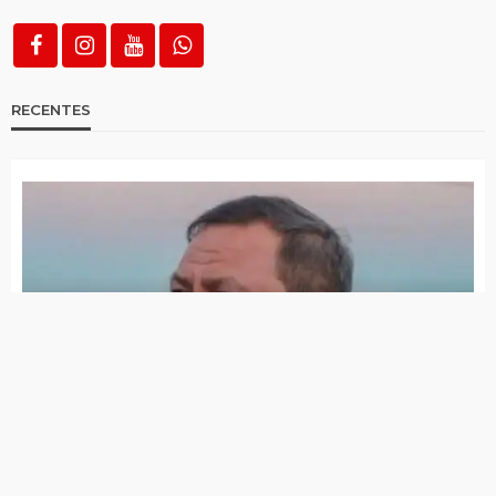
Gazeta FM faz 10ª cobertura especial de
eleição
São José do Egito tem 14 locais de votação;
saiba quais são
Distrito de Riacho do Meio tem mais
eleitores que população de muitas cidades
da Paraíba
Saiba com quais documentos você poderá
votar neste domingo (06)