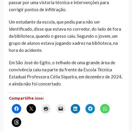
passar por uma vistoria técnica e intervenções para
corrigir pontos de infiltração.
Um estudante da escola, que pediu para não ser
identificado, disse que estava no corredor, do lado de fora
da biblioteca, quando o gesso caiu. Segundo o jovem, um
grupo de alunos estava jogando xadrez na biblioteca, na
hora do acidente.
Em São José do Egito, o telhado de uma grande área de
convivência caiu na parte da frente da Escola Técnica
Estadual Professora Célia Siqueira, em dezembro de 2024,
e ainda não foi concertado.
Compartilhe isso:
Clique
Clique
Clique
Clique
Clique
Clique
Clique
para
para
para
para
para
para
para
compartilhar
compartilhar
imprimir(abre
enviar
compartilhar
compartilhar
compartilhar
no
no
em
um
no
no
no
Clique
Facebook(abre
X(abre
nova
link
LinkedIn(abre
Telegram(abre
WhatsApp(ab
para
em
em
janela)
por
em
em
em
compartilhar
nova
nova
e-
nova
nova
nova