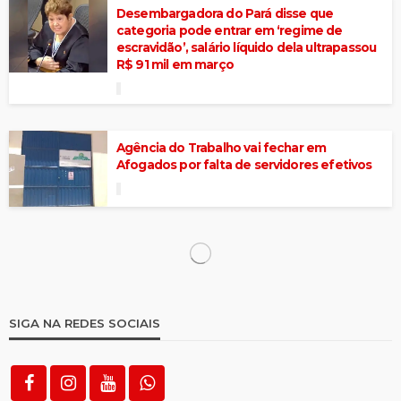
Desembargadora do Pará disse que
categoria pode entrar em ‘regime de
escravidão’, salário líquido dela ultrapassou
R$ 91 mil em março
Agência do Trabalho vai fechar em
Afogados por falta de servidores efetivos
Pernambuco aparece entre os estados
com mais casos na ‘lista suja’ do trabalho
escravo
Amado Batista e BYD são incluídos na lista
suja do trabalho escravo