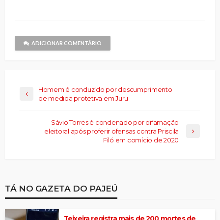
no
janela)
janela)
mail
janela)
janela)
janela)
Threads(abre
para
em
um
nova
amigo(abre
janela)
em
nova
janela)
ADICIONAR COMENTÁRIO
Homem é conduzido por descumprimento
de medida protetiva em Juru
Sávio Torres é condenado por difamação
eleitoral após proferir ofensas contra Priscila
Filó em comício de 2020
TÁ NO GAZETA DO PAJEÚ
Teixeira registra mais de 200 mortes de