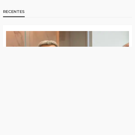
Menina de 8 anos guarda semên para
provar abusos cometidos pelo próprio tio
Polícia Militar aposenta tenente-coronel
acusado de matar esposa em SP
Animais são encontrados mortos com sinais
de envenenamento em Teixeira-PB
Brejinho ficou uma noite inteira sem
energia elétrica