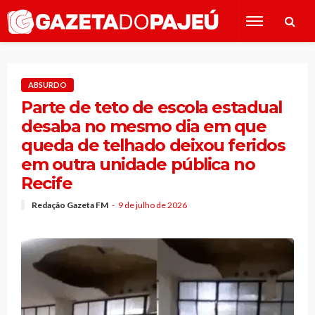
ABSURDO
Parte de teto de escola estadual
desaba no mesmo dia em que
queda de telhado deixou feridos
em outra unidade pública no
Recife
Redação Gazeta FM
9 de julho de 2026