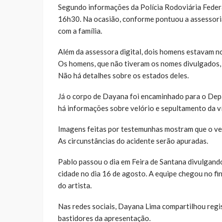
Segundo informações da Polícia Rodoviária Federal
16h30. Na ocasião, conforme pontuou a assessoria
com a família.
Além da assessora digital, dois homens estavam no 
Os homens, que não tiveram os nomes divulgados, 
Não há detalhes sobre os estados deles.
Já o corpo de Dayana foi encaminhado para o Depa
há informações sobre velório e sepultamento da v
Imagens feitas por testemunhas mostram que o veí
As circunstâncias do acidente serão apuradas.
Pablo passou o dia em Feira de Santana divulgand
cidade no dia 16 de agosto. A equipe chegou no f
do artista.
Nas redes sociais, Dayana Lima compartilhou regis
bastidores da apresentação.