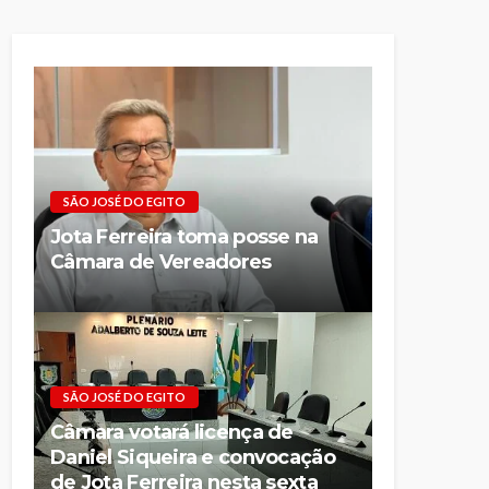
SÃO JOSÉ DO EGITO
Jota Ferreira toma posse na
Câmara de Vereadores
SÃO JOSÉ DO EGITO
Câmara votará licença de
Daniel Siqueira e convocação
de Jota Ferreira nesta sexta