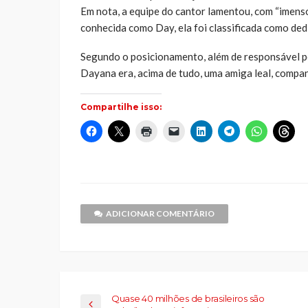
Em nota, a equipe do cantor lamentou, com “imenso
conhecida como Day, ela foi classificada como ded
Segundo o posicionamento, além de responsável po
Dayana era, acima de tudo, uma amiga leal, compan
Compartilhe isso:
Clique
Clique
Clique
Clique
Clique
Clique
Clique
Cliq
para
para
para
para
para
para
para
par
compartilhar
compartilhar
imprimir(abre
enviar
compartilhar
compartilhar
compartilh
comp
no
no
em
um
no
no
no
no
Facebook(abre
X(abre
nova
link
LinkedIn(abre
Telegram(abre
WhatsApp(
Thr
em
em
janela)
por
em
em
em
em
nova
nova
e-
nova
nova
nova
nov
janela)
janela)
mail
janela)
janela)
janela)
jane
para
um
ADICIONAR COMENTÁRIO
amigo(abre
em
nova
janela)
Quase 40 milhões de brasileiros são