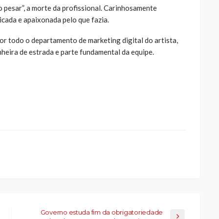
 pesar”, a morte da profissional. Carinhosamente
icada e apaixonada pelo que fazia.
r todo o departamento de marketing digital do artista,
heira de estrada e parte fundamental da equipe.
ue
a
ar
artilhar
abre
eads(abre
a
la)
Governo estuda fim da obrigatoriedade