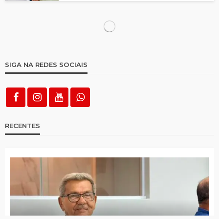
Nova pesquisa do Instituto Ultraliberal
aponta George 51,6% e Fredson com 42,5%
Gazeta FM faz 10ª cobertura especial de
eleição
São José do Egito tem 14 locais de votação;
saiba quais são
Distrito de Riacho do Meio tem mais
eleitores que população de muitas cidades
da Paraíba