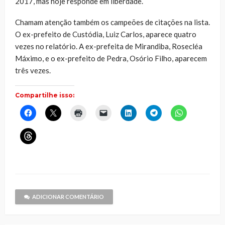
2017, mas hoje responde em liberdade.
Chamam atenção também os campeões de citações na lista.
O ex-prefeito de Custódia, Luiz Carlos, aparece quatro
vezes no relatório. A ex-prefeita de Mirandiba, Rosecléa
Máximo, e o ex-prefeito de Pedra, Osório Filho, aparecem
três vezes.
Compartilhe isso:
Clique
Clique
Clique
Clique
Clique
Clique
Clique
para
para
para
para
para
para
para
compartilhar
compartilhar
imprimir(abre
enviar
compartilhar
compartilhar
compartilhar
no
no
em
um
no
no
no
Clique
Facebook(abre
X(abre
nova
link
LinkedIn(abre
Telegram(abre
WhatsApp(ab
para
em
em
janela)
por
em
em
em
compartilhar
nova
nova
e-
nova
nova
nova
no
janela)
janela)
mail
janela)
janela)
janela)
Threads(abre
para
em
um
nova
amigo(abre
janela)
em
nova
janela)
ADICIONAR COMENTÁRIO