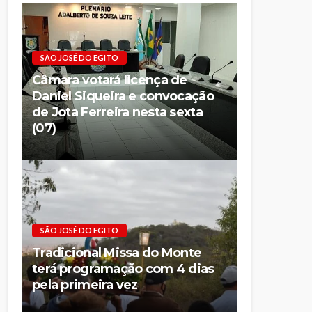
SÃO JOSÉ DO EGITO
Câmara votará licença de
Daniel Siqueira e convocação
de Jota Ferreira nesta sexta
(07)
SÃO JOSÉ DO EGITO
Tradicional Missa do Monte
terá programação com 4 dias
pela primeira vez