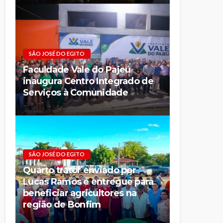
SÃO JOSÉ DO EGITO
Faculdade Vale do Pajeú
inaugura Centro Integrado de
Serviços à Comunidade
SÃO JOSÉ DO EGITO
Quarto trator enviado por
Lucas Ramos é entregue para
beneficiar agricultores na
região de Bonfim