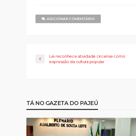
em
em
janela)
por
em
em
em
em
nova
nova
e-
nova
nova
nova
nov
janela)
janela)
mail
janela)
janela)
janela)
jane
para
um
ADICIONAR COMENTÁRIO
amigo(abre
em
nova
janela)
Lei reconhece atividade circense como
expressão da cultura popular
TÁ NO GAZETA DO PAJEÚ