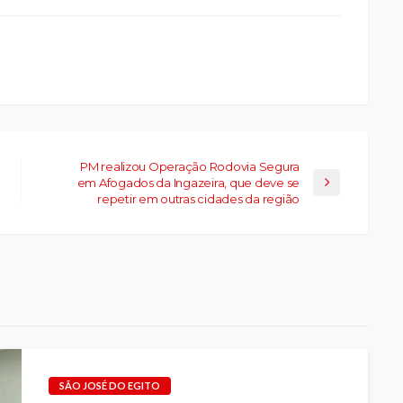
a
la)
PM realizou Operação Rodovia Segura
em Afogados da Ingazeira, que deve se
repetir em outras cidades da região
SÃO JOSÉ DO EGITO