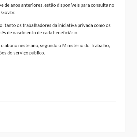
ve de anos anteriores, estão disponíveis para consulta no
 Gov.br.
o: tanto os trabalhadores da iniciativa privada como os
ês de nascimento de cada beneficiário.
 o abono neste ano, segundo o Ministério do Trabalho,
ões do serviço público.
ue
a
ar
artilhar
abre
eads(abre
a
la)