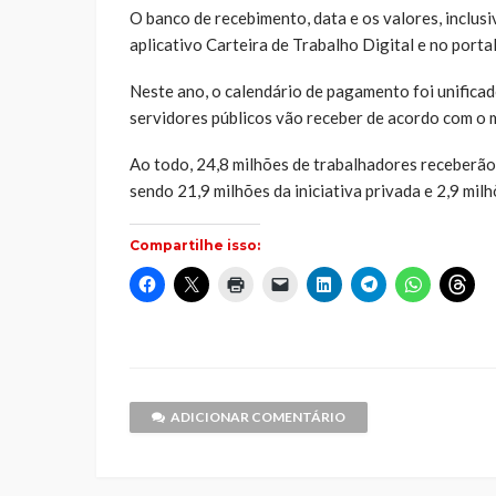
O banco de recebimento, data e os valores, inclusi
aplicativo Carteira de Trabalho Digital e no portal
Neste ano, o calendário de pagamento foi unificad
servidores públicos vão receber de acordo com o m
Ao todo, 24,8 milhões de trabalhadores receberão
sendo 21,9 milhões da iniciativa privada e 2,9 milh
Compartilhe isso:
Clique
Clique
Clique
Clique
Clique
Clique
Clique
Cliq
para
para
para
para
para
para
para
par
compartilhar
compartilhar
imprimir(abre
enviar
compartilhar
compartilhar
compartilh
comp
no
no
em
um
no
no
no
no
Facebook(abre
X(abre
nova
link
LinkedIn(abre
Telegram(abre
WhatsApp(
Thr
em
em
janela)
por
em
em
em
em
nova
nova
e-
nova
nova
nova
nov
janela)
janela)
mail
janela)
janela)
janela)
jane
para
um
ADICIONAR COMENTÁRIO
amigo(abre
em
nova
janela)