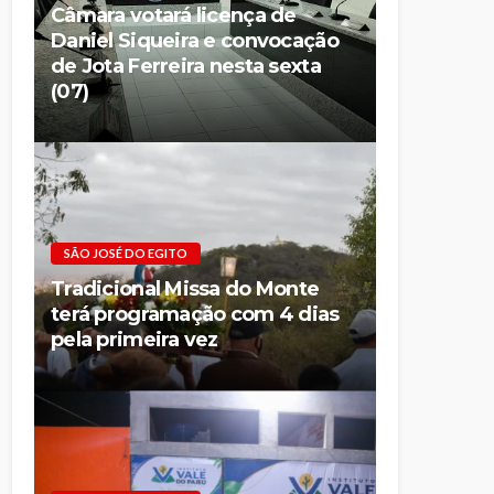
Câmara votará licença de
Daniel Siqueira e convocação
de Jota Ferreira nesta sexta
(07)
SÃO JOSÉ DO EGITO
Tradicional Missa do Monte
terá programação com 4 dias
pela primeira vez