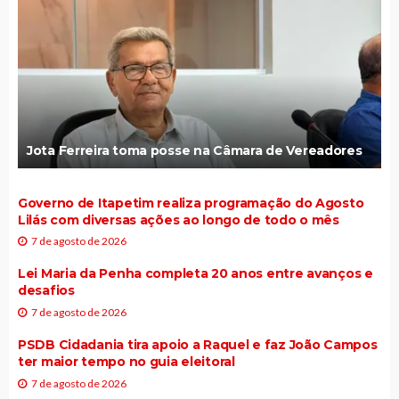
Jota Ferreira toma posse na Câmara de Vereadores
Governo de Itapetim realiza programação do Agosto
Lilás com diversas ações ao longo de todo o mês
7 de agosto de 2026
Lei Maria da Penha completa 20 anos entre avanços e
desafios
7 de agosto de 2026
PSDB Cidadania tira apoio a Raquel e faz João Campos
ter maior tempo no guia eleitoral
7 de agosto de 2026