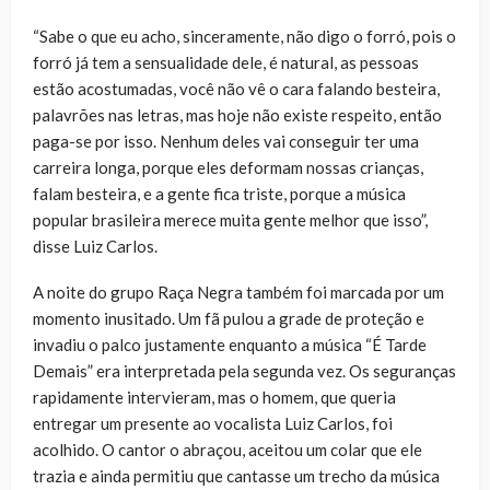
“Sabe o que eu acho, sinceramente, não digo o forró, pois o
forró já tem a sensualidade dele, é natural, as pessoas
estão acostumadas, você não vê o cara falando besteira,
palavrões nas letras, mas hoje não existe respeito, então
paga-se por isso. Nenhum deles vai conseguir ter uma
carreira longa, porque eles deformam nossas crianças,
falam besteira, e a gente fica triste, porque a música
popular brasileira merece muita gente melhor que isso”,
disse Luiz Carlos.
A noite do grupo Raça Negra também foi marcada por um
momento inusitado. Um fã pulou a grade de proteção e
invadiu o palco justamente enquanto a música “É Tarde
Demais” era interpretada pela segunda vez. Os seguranças
rapidamente intervieram, mas o homem, que queria
entregar um presente ao vocalista Luiz Carlos, foi
acolhido. O cantor o abraçou, aceitou um colar que ele
trazia e ainda permitiu que cantasse um trecho da música