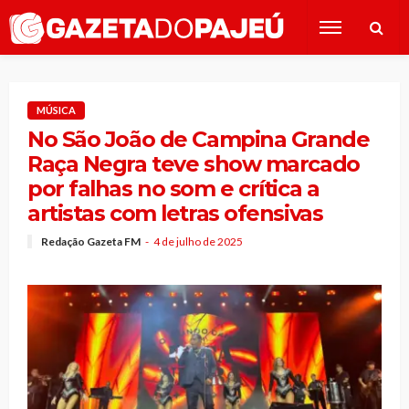
MÚSICA
No São João de Campina Grande
Raça Negra teve show marcado
por falhas no som e crítica a
artistas com letras ofensivas
Redação Gazeta FM
4 de julho de 2025