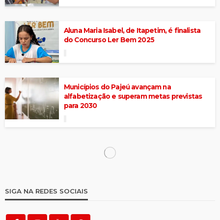
Aluna Maria Isabel, de Itapetim, é finalista
do Concurso Ler Bem 2025
Municípios do Pajeú avançam na
alfabetização e superam metas previstas
para 2030
Pais e alunos denunciam atraso em reforma
de escola em Imaculada
Professora da Ingazeira tem projeto
educacional reconhecido em nível estadual