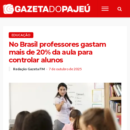
EDUCAÇÃO
No Brasil professores gastam
mais de 20% da aula para
controlar alunos
Redação Gazeta FM
7 de outubro de 2025