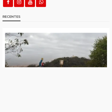
Pernambuco é o quinto estado que mais
promove leitura com detentos, diz CNJ
Pernambuco abre 19,8 mil vagas em cursos
técnicos para estudantes e para quem já
concluiu ensino médio
Aluna de Belo Jardim é única nota mil na
redação do Enem