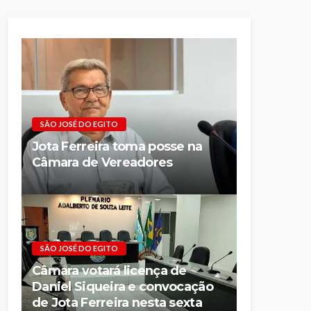
SÃO JOSÉ DO EGITO
Jota Ferreira toma posse na
Câmara de Vereadores
SÃO JOSÉ DO EGITO
Câmara votará licença de
Daniel Siqueira e convocação
de Jota Ferreira nesta sexta