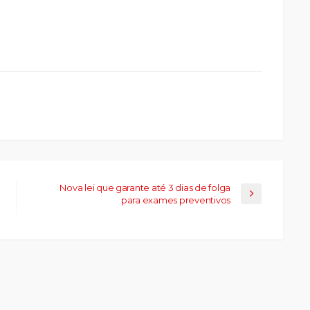
ue
a
ar
artilhar
abre
eads(abre
a
la)
Nova lei que garante até 3 dias de folga
para exames preventivos