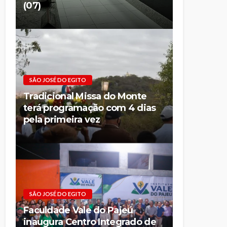
(07)
SÃO JOSÉ DO EGITO
Tradicional Missa do Monte
terá programação com 4 dias
pela primeira vez
SÃO JOSÉ DO EGITO
Faculdade Vale do Pajeú
inaugura Centro Integrado de