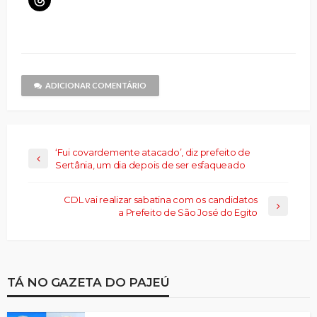
Facebook(abre
X(abre
nova
link
LinkedIn(abre
Telegram(abre
WhatsApp(ab
para
em
em
janela)
por
em
em
em
compartilhar
nova
nova
e-
nova
nova
nova
no
janela)
janela)
mail
janela)
janela)
janela)
Threads(abre
para
em
um
nova
amigo(abre
janela)
em
nova
janela)
ADICIONAR COMENTÁRIO
‘Fui covardemente atacado’, diz prefeito de
Sertânia, um dia depois de ser esfaqueado
CDL vai realizar sabatina com os candidatos
a Prefeito de São José do Egito
TÁ NO GAZETA DO PAJEÚ