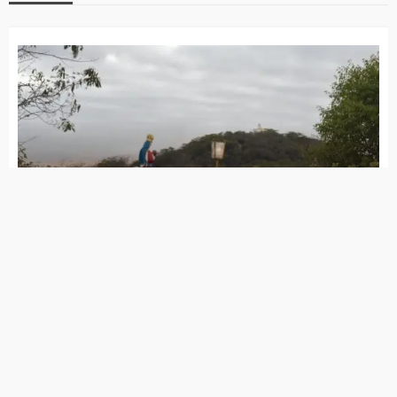
São José do Egito tem 14 locais de votação;
saiba quais são
Distrito de Riacho do Meio tem mais
eleitores que população de muitas cidades
da Paraíba
Saiba com quais documentos você poderá
votar neste domingo (06)
Forças de segurança preparam maior
operação do ano para as eleições e TRE
promete apuração em tempo recorde