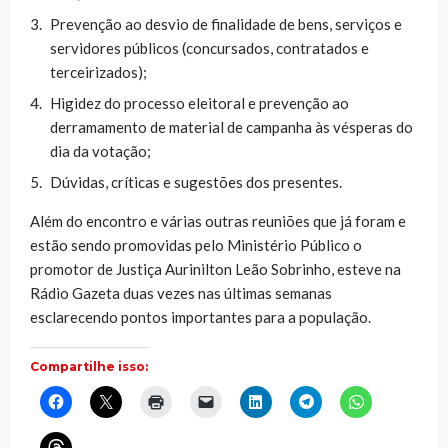
⁠Prevenção ao desvio de finalidade de bens, serviços e
servidores públicos (concursados, contratados e
terceirizados);
⁠Higidez do processo eleitoral e prevenção ao
derramamento de material de campanha às vésperas do
dia da votação;
⁠Dúvidas, críticas e sugestões dos presentes.
Além do encontro e várias outras reuniões que já foram e
estão sendo promovidas pelo Ministério Público o
promotor de Justiça Aurinilton Leão Sobrinho, esteve na
Rádio Gazeta duas vezes nas últimas semanas
esclarecendo pontos importantes para a população.
Compartilhe isso:
Clique
Clique
Clique
Clique
Clique
Clique
Clique
para
para
para
para
para
para
para
compartilhar
compartilhar
imprimir(abre
enviar
compartilhar
compartilhar
compartilhar
no
no
em
um
no
no
no
Clique