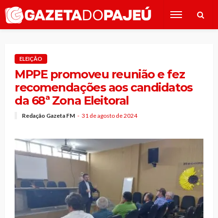
ELEIÇÃO
MPPE promoveu reunião e fez
recomendações aos candidatos
da 68ª Zona Eleitoral
Redação Gazeta FM
31 de agosto de 2024