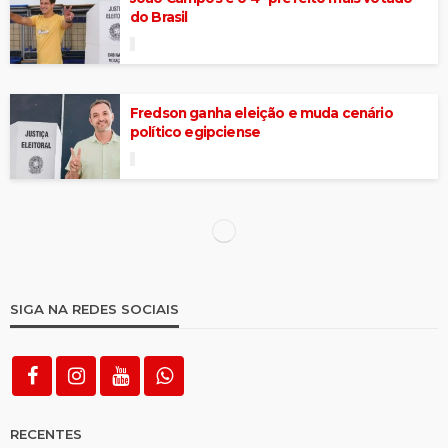
do Brasil
Fredson ganha eleição e muda cenário
político egipciense
Nova pesquisa do Instituto Ultraliberal
aponta George 51,6% e Fredson com 42,5%
Gazeta FM faz 10ª cobertura especial de
eleição