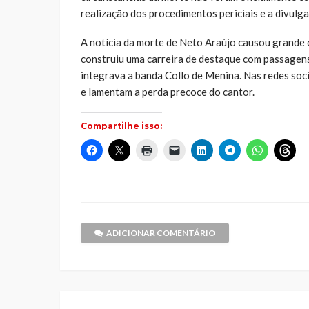
realização dos procedimentos periciais e a divulg
A notícia da morte de Neto Araújo causou grande
construiu uma carreira de destaque com passagens
integrava a banda Collo de Menina. Nas redes soc
e lamentam a perda precoce do cantor.
Compartilhe isso:
Clique
Clique
Clique
Clique
Clique
Clique
Clique
Cliq
para
para
para
para
para
para
para
par
compartilhar
compartilhar
imprimir(abre
enviar
compartilhar
compartilhar
compartilh
comp
no
no
em
um
no
no
no
no
Facebook(abre
X(abre
nova
link
LinkedIn(abre
Telegram(abre
WhatsApp(
Thr
em
em
janela)
por
em
em
em
em
nova
nova
e-
nova
nova
nova
nov
janela)
janela)
mail
janela)
janela)
janela)
jane
para
um
ADICIONAR COMENTÁRIO
amigo(abre
em
nova
janela)