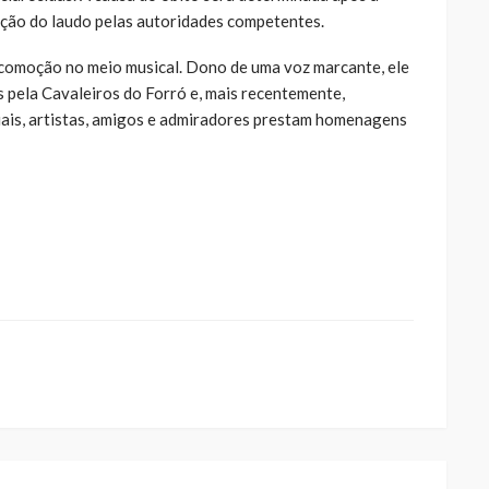
ação do laudo pelas autoridades competentes.
 comoção no meio musical. Dono de uma voz marcante, ele
 pela Cavaleiros do Forró e, mais recentemente,
iais, artistas, amigos e admiradores prestam homenagens
ue
a
ar
artilhar
abre
eads(abre
a
la)