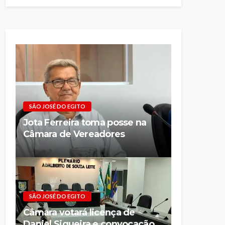
SÃO JOSÉ DO EGITO
Jota Ferreira toma posse na
Câmara de Vereadores
SÃO JOSÉ DO EGITO
Câmara votará licença de
Daniel Siqueira e convocação