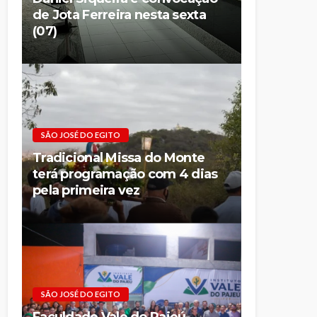
de Jota Ferreira nesta sexta
(07)
SÃO JOSÉ DO EGITO
Tradicional Missa do Monte
terá programação com 4 dias
pela primeira vez
SÃO JOSÉ DO EGITO
Faculdade Vale do Pajeú