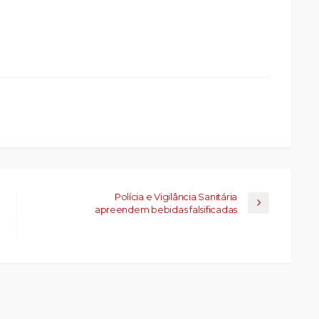
ue
a
ar
artilhar
abre
eads(abre
a
la)
Polícia e Vigilância Sanitária
apreendem bebidas falsificadas