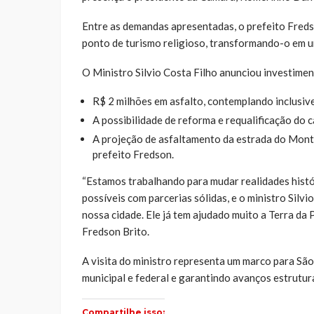
Entre as demandas apresentadas, o prefeito Fred
ponto de turismo religioso, transformando-o em 
O Ministro Silvio Costa Filho anunciou investimen
R$ 2 milhões em asfalto, contemplando inclusive
A possibilidade de reforma e requalificação do 
A projeção de asfaltamento da estrada do Monte
prefeito Fredson.
“Estamos trabalhando para mudar realidades histó
possíveis com parcerias sólidas, e o ministro Silv
nossa cidade. Ele já tem ajudado muito a Terra da P
Fredson Brito.
A visita do ministro representa um marco para São
municipal e federal e garantindo avanços estrutur
Compartilhe isso: