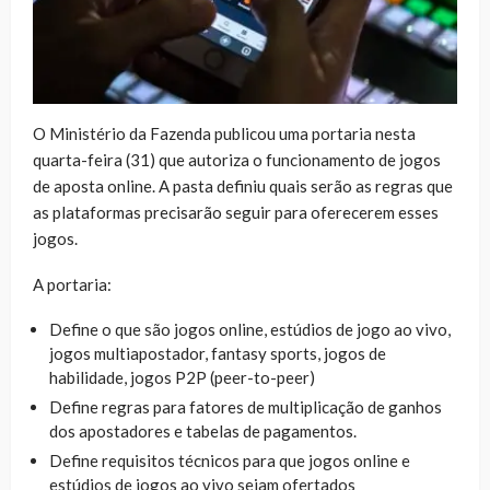
O Ministério da Fazenda publicou uma portaria nesta
quarta-feira (31) que autoriza o funcionamento de jogos
de aposta online. A pasta definiu quais serão as regras que
as plataformas precisarão seguir para oferecerem esses
jogos.
A portaria:
Define o que são jogos online, estúdios de jogo ao vivo,
jogos multiapostador, fantasy sports, jogos de
habilidade, jogos P2P (peer-to-peer)
Define regras para fatores de multiplicação de ganhos
dos apostadores e tabelas de pagamentos.
Define requisitos técnicos para que jogos online e
estúdios de jogos ao vivo sejam ofertados