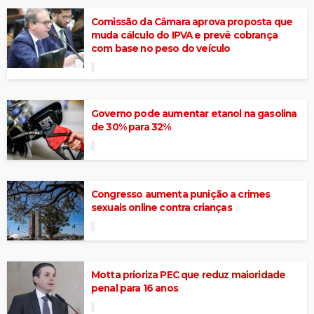
Comissão da Câmara aprova proposta que
muda cálculo do IPVA e prevê cobrança
com base no peso do veículo
Governo pode aumentar etanol na gasolina
de 30% para 32%
Congresso aumenta punição a crimes
sexuais online contra crianças
Motta prioriza PEC que reduz maioridade
penal para 16 anos