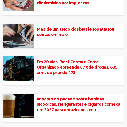
clindamicina por impurezas
Mais de um terço dos brasileiros atrasou
contas em maio
Em 20 dias, Brasil Contra o Crime
Organizado apreende 67 t de drogas, 639
armas e prende 473
Imposto do pecado sobre bebidas
alcoólicas, refrigerantes e cigarros começa
em 2027 para reduzir consumo