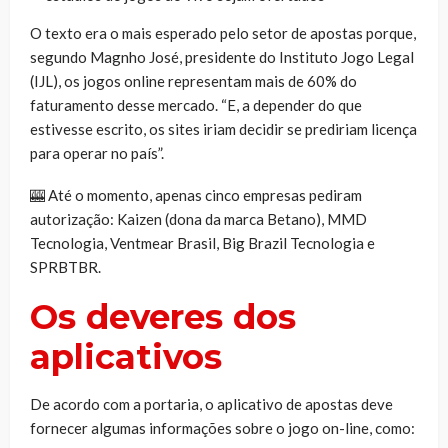
O texto era o mais esperado pelo setor de apostas porque,
segundo Magnho José, presidente do Instituto Jogo Legal
(IJL), os jogos online representam mais de 60% do
faturamento desse mercado. “E, a depender do que
estivesse escrito, os sites iriam decidir se prediriam licença
para operar no país”.
🎰 Até o momento, apenas cinco empresas pediram
autorização: Kaizen (dona da marca Betano), MMD
Tecnologia, Ventmear Brasil, Big Brazil Tecnologia e
SPRBTBR.
Os deveres dos
aplicativos
De acordo com a portaria, o aplicativo de apostas deve
fornecer algumas informações sobre o jogo on-line, como: