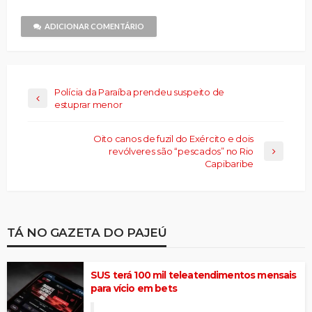
janela)
em
nova
janela)
ADICIONAR COMENTÁRIO
Polícia da Paraíba prendeu suspeito de
estuprar menor
Oito canos de fuzil do Exército e dois
revólveres são “pescados” no Rio
Capibaribe
TÁ NO GAZETA DO PAJEÚ
SUS terá 100 mil teleatendimentos mensais
para vício em bets