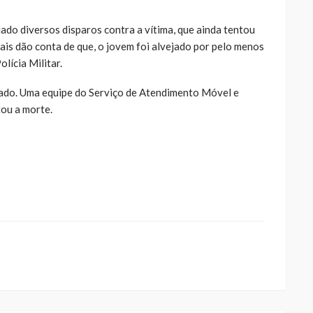
o diversos disparos contra a vítima, que ainda tentou
iais dão conta de que, o jovem foi alvejado por pelo menos
lícia Militar.
rado. Uma equipe do Serviço de Atendimento Móvel e
ou a morte.
ue
a
ar
artilhar
abre
eads(abre
a
la)