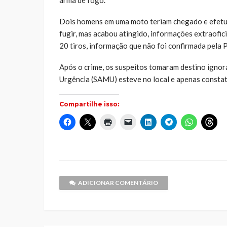
Dois homens em uma moto teriam chegado e efetuad
fugir, mas acabou atingido, informações extraofic
20 tiros, informação que não foi confirmada pela Po
Após o crime, os suspeitos tomaram destino igno
Urgência (SAMU) esteve no local e apenas constat
Compartilhe isso:
Clique
Clique
Clique
Clique
Clique
Clique
Clique
Cliq
para
para
para
para
para
para
para
par
compartilhar
compartilhar
imprimir(abre
enviar
compartilhar
compartilhar
compartilh
comp
no
no
em
um
no
no
no
no
Facebook(abre
X(abre
nova
link
LinkedIn(abre
Telegram(abre
WhatsApp(
Thr
em
em
janela)
por
em
em
em
em
nova
nova
e-
nova
nova
nova
nov
janela)
janela)
mail
janela)
janela)
janela)
jane
para
um
ADICIONAR COMENTÁRIO
amigo(abre
em
nova
janela)