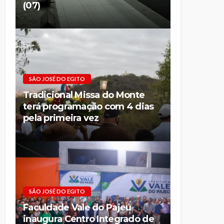
(07)
SÃO JOSÉ DO EGITO
Tradicional Missa do Monte
terá programação com 4 dias
pela primeira vez
SÃO JOSÉ DO EGITO
Faculdade Vale do Pajeú
inaugura Centro Integrado de