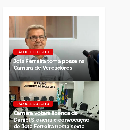
SÃO JOSÉ DO EGITO
Jota Ferreira toma posse na
Câmara de Vereadores
SÃO JOSÉ DO EGITO
Câmara votará licença de
Daniel Siqueira e convocação
de Jota Ferreira nesta sexta