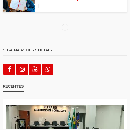
Estudo mostra que internet já está em
clima de Copa do Mundo no país
Governo Lula publica decreto com subsídio
de R$ 0,44 por litro da gasolina
Lula lançará streaming ‘Tela Brasil’
Preço cai e consumo de café aumenta no