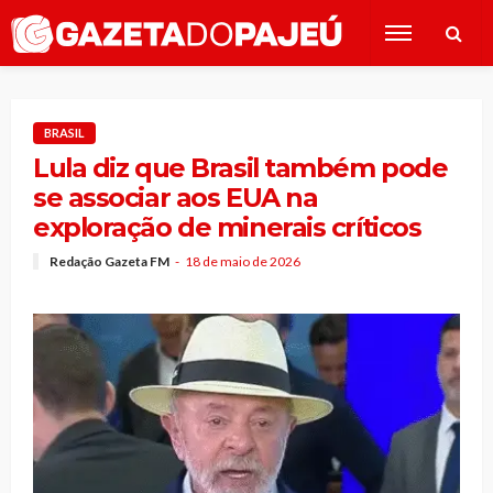
BRASIL
Lula diz que Brasil também pode
se associar aos EUA na
exploração de minerais críticos
Redação Gazeta FM
18 de maio de 2026