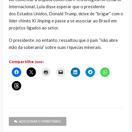
internacional, Lula disse esperar que o presidente
dos Estados Unidos, Donald Trump, deixe de “brigar” com o
líder chinês Xi Jinping e passe a se associar ao Brasil em
projetos ligados ao setor.
O presidente, no entanto, ressaltou que o país “não abre
mão da soberania” sobre suas riquezas minerais.
Compartilhe isso:
Clique
Clique
Clique
Clique
Clique
Clique
Clique
para
para
para
para
para
para
para
compartilhar
compartilhar
imprimir(abre
enviar
compartilhar
compartilhar
compartilhar
no
no
em
um
no
no
no
Clique
Facebook(abre
X(abre
nova
link
LinkedIn(abre
Telegram(abre
WhatsApp(ab
para
em
em
janela)
por
em
em
em
compartilhar
nova
nova
e-
nova
nova
nova
no
janela)
janela)
mail
janela)
janela)
janela)
Threads(abre
para
em
um
nova
amigo(abre
janela)
em
nova
janela)
ADICIONAR COMENTÁRIO