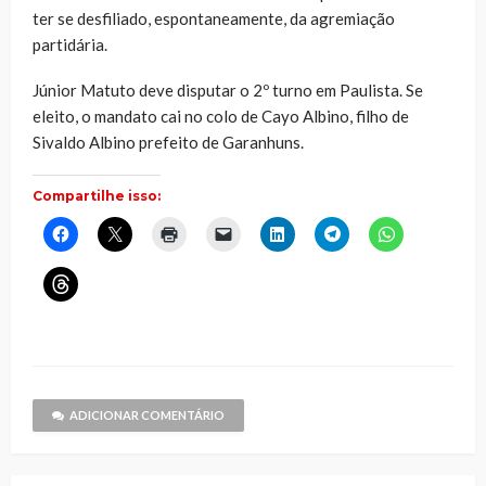
ter se desfiliado, espontaneamente, da agremiação
partidária.
Júnior Matuto deve disputar o 2º turno em Paulista. Se
eleito, o mandato cai no colo de Cayo Albino, filho de
Sivaldo Albino prefeito de Garanhuns.
Compartilhe isso:
Clique
Clique
Clique
Clique
Clique
Clique
Clique
para
para
para
para
para
para
para
compartilhar
compartilhar
imprimir(abre
enviar
compartilhar
compartilhar
compartilhar
no
no
em
um
no
no
no
Clique
Facebook(abre
X(abre
nova
link
LinkedIn(abre
Telegram(abre
WhatsApp(ab
para
em
em
janela)
por
em
em
em
compartilhar
nova
nova
e-
nova
nova
nova
no
janela)
janela)
mail
janela)
janela)
janela)
Threads(abre
para
em
um
nova
amigo(abre
janela)
em
nova
janela)
ADICIONAR COMENTÁRIO