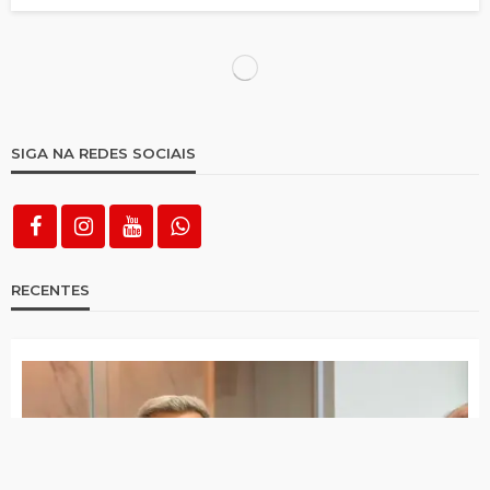
Raquel diz que apoio de Lula a João
Campos não altera relação entre
Pernambuco e governo federal
Lucas Ramos compara trajetória de João
Campos à de Eduardo Campos e afirma que
socialista representa “o caminho da
mudança”
Em ato com mensagem de Lula, João
Campos mobiliza 20 mil pessoas