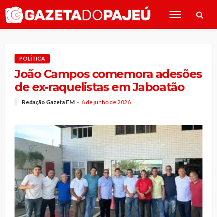
POLÍTICA
João Campos comemora adesões
de ex-raquelistas em Jaboatão
Redação Gazeta FM
6 de junho de 2026