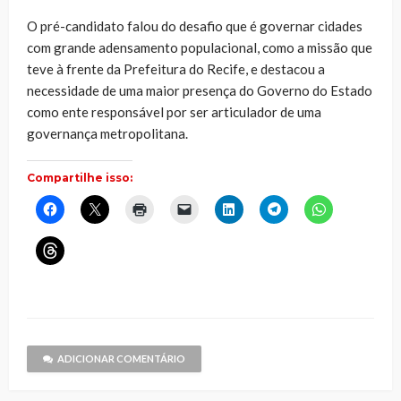
O pré-candidato falou do desafio que é governar cidades
com grande adensamento populacional, como a missão que
teve à frente da Prefeitura do Recife, e destacou a
necessidade de uma maior presença do Governo do Estado
como ente responsável por ser articulador de uma
governança metropolitana.
Compartilhe isso:
Clique
Clique
Clique
Clique
Clique
Clique
Clique
para
para
para
para
para
para
para
compartilhar
compartilhar
imprimir(abre
enviar
compartilhar
compartilhar
compartilhar
no
no
em
um
no
no
no
Clique
Facebook(abre
X(abre
nova
link
LinkedIn(abre
Telegram(abre
WhatsApp(ab
para
em
em
janela)
por
em
em
em
compartilhar
nova
nova
e-
nova
nova
nova
no
janela)
janela)
mail
janela)
janela)
janela)
Threads(abre
para
em
um
nova
amigo(abre
janela)
em
nova
janela)
ADICIONAR COMENTÁRIO