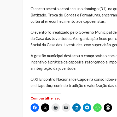
O encerramento aconteceu no domingo (31), na qua
Batizado, Troca de Cordas e Formaturas, encerr
cultural e reconhecimento aos capoeiristas.
O evento foi realizado pelo Governo Municipal de 
da Casa das Juventudes. A organização ficou por
Social da Casa das Juventudes, com supervisão ge
A gestão municipal destacou o compromisso com o 
incentivo à prática da capoeira, reforçando a imp
a integração da juventude.
O XI Encontro Nacional de Capoeira consolidou-s
em Itapetim, reunindo tradição e valorização das ra
Compartilhe isso:
Clique
Clique
Clique
Clique
Clique
Clique
Clique
Cliq
para
para
para
para
para
para
para
par
compartilhar
compartilhar
imprimir(abre
enviar
compartilhar
compartilhar
compartilh
comp
no
no
em
um
no
no
no
no