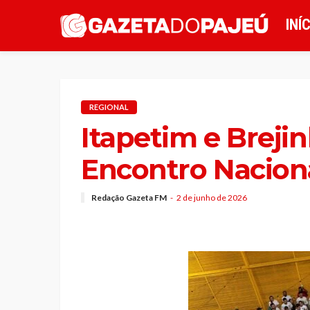
INÍ
REGIONAL
Itapetim e Brejin
Encontro Nacion
Redação Gazeta FM
2 de junho de 2026