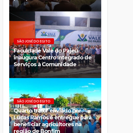
SÃO JOSÉ DO EGITO
Faculdade Vale do Pajeú
inaugura Centro Integrado de
Serviços à Comunidade
SÃO JOSÉ DO EGITO
Quarto trator enviado por
Lucas Ramos é entregue para
beneficiar agricultores na
região de Bonfim