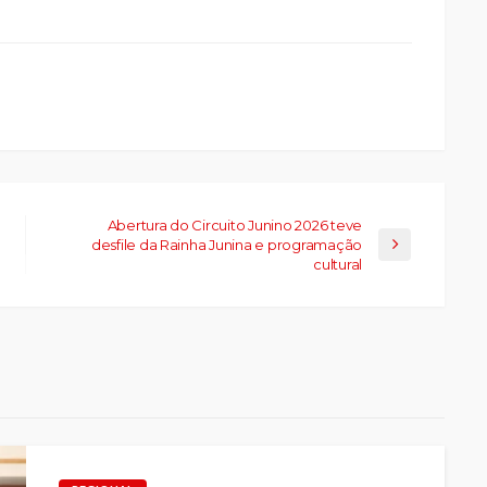
abre
eads(abre
a
la)
Abertura do Circuito Junino 2026 teve
desfile da Rainha Junina e programação
cultural