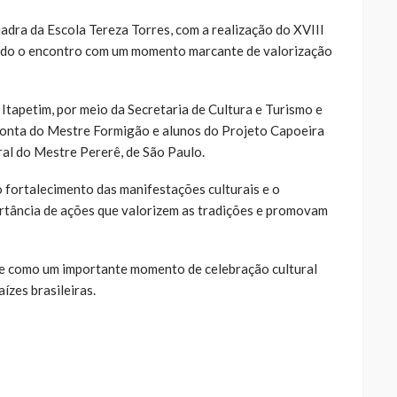
dra da Escola Tereza Torres, com a realização do XVIII
ando o encontro com um momento marcante de valorização
Itapetim, por meio da Secretaria de Cultura e Turismo e
 conta do Mestre Formigão e alunos do Projeto Capoeira
ral do Mestre Pererê, de São Paulo.
fortalecimento das manifestações culturais e o
ortância de ações que valorizem as tradições e promovam
e como um importante momento de celebração cultural
ízes brasileiras.
ue
a
ar
artilhar