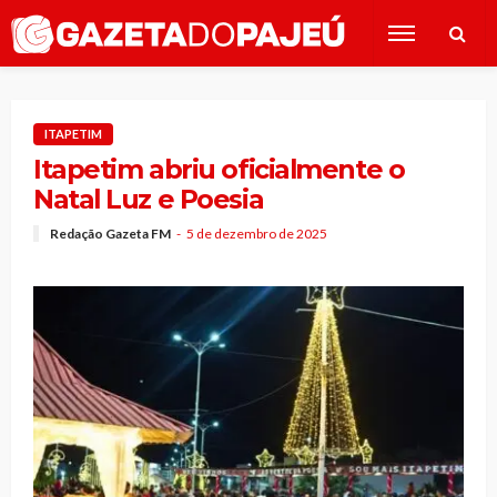
ITAPETIM
Itapetim abriu oficialmente o
Natal Luz e Poesia
Redação Gazeta FM
5 de dezembro de 2025