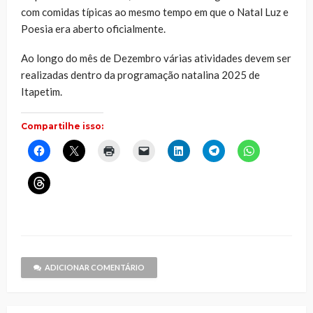
com comidas típicas ao mesmo tempo em que o Natal Luz e
Poesia era aberto oficialmente.
Ao longo do mês de Dezembro várias atividades devem ser
realizadas dentro da programação natalina 2025 de
Itapetim.
Compartilhe isso:
Clique
Clique
Clique
Clique
Clique
Clique
Clique
para
para
para
para
para
para
para
compartilhar
compartilhar
imprimir(abre
enviar
compartilhar
compartilhar
compartilhar
no
no
em
um
no
no
no
Clique
Facebook(abre
X(abre
nova
link
LinkedIn(abre
Telegram(abre
WhatsApp(ab
para
em
em
janela)
por
em
em
em
compartilhar
nova
nova
e-
nova
nova
nova
no
janela)
janela)
mail
janela)
janela)
janela)
Threads(abre
para
em
um
nova
amigo(abre
janela)
em
nova
janela)
ADICIONAR COMENTÁRIO