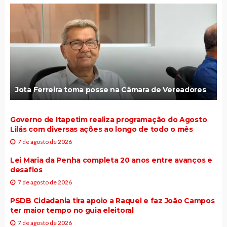
Mutirão “sou mais saúde” realizou quase
800 atendimentos em Itapetim
Festa do Padroeiro São Vicente Férrer
2026 foi um sucesso
Com 92,8%, Itapetim supera meta nacional
de alfabetização prevista para 2030