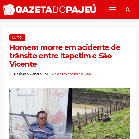
LUTO
Homem morre em acidente de
trânsito entre Itapetim e São
Vicente
Redação Gazeta FM
25 de fevereiro de 2026