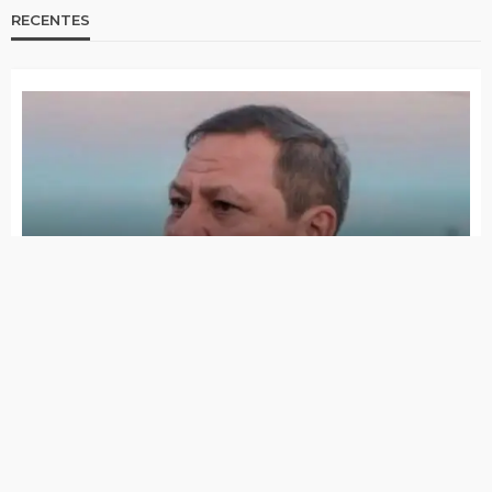
Criança de 8 anos é encontrada sem vida
em Jabitacá
Morreu a voz marcante da televisão
brasileira
Morre o ator Ney Latorraca
Morre irmão do prefeito de Sertânia