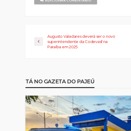
ADICIONAR COMENTÁRIO
amigo(abre
em
nova
janela)
Augusto Valadares deverá ser o novo
superintendente da Codevasf na
Paraíba em 2025
TÁ NO GAZETA DO PAJEÚ