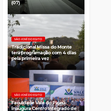
(07)
SÃO JOSÉ DO EGITO
Tradicional Missa do Monte
terá programação com 4 dias
pela primeira vez
SÃO JOSÉ DO EGITO
Faculdade Vale do Pajeú
inaugura Centro Integrado de