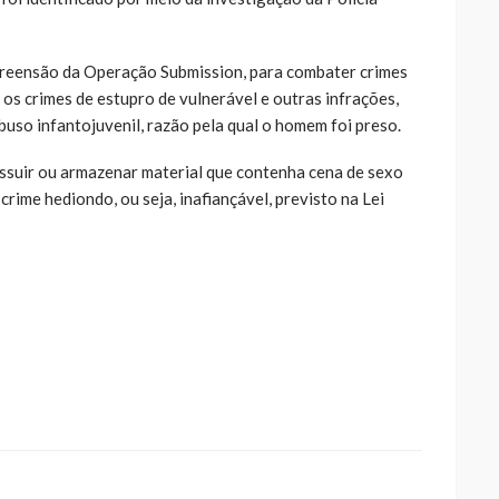
reensão da Operação Submission, para combater crimes
 os crimes de estupro de vulnerável e outras infrações,
uso infantojuvenil, razão pela qual o homem foi preso.
possuir ou armazenar material que contenha cena de sexo
rime hediondo, ou seja, inafiançável, previsto na Lei
ue
a
ar
artilhar
abre
eads(abre
a
la)