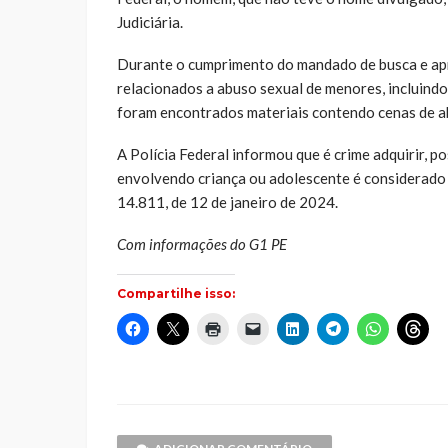
Judiciária.
Durante o cumprimento do mandado de busca e ap
relacionados a abuso sexual de menores, incluindo
foram encontrados materiais contendo cenas de ab
A Polícia Federal informou que é crime adquirir, 
envolvendo criança ou adolescente é considerado c
14.811, de 12 de janeiro de 2024.
Com informações do G1 PE
Compartilhe isso:
Clique
Clique
Clique
Clique
Clique
Clique
Clique
Cliq
para
para
para
para
para
para
para
par
compartilhar
compartilhar
imprimir(abre
enviar
compartilhar
compartilhar
compartilh
comp
no
no
em
um
no
no
no
no
Facebook(abre
X(abre
nova
link
LinkedIn(abre
Telegram(abre
WhatsApp(
Thr
em
em
janela)
por
em
em
em
em
nova
nova
e-
nova
nova
nova
nov
janela)
janela)
mail
janela)
janela)
janela)
jane
para
um