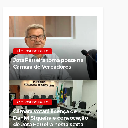
SÃO JOSÉ DO EGITO
Jota Ferreira toma posse na
Câmara de Vereadores
SÃO JOSÉ DO EGITO
Câmara votará licença de
Daniel Siqueira e convocação
de Jota Ferreira nesta sexta