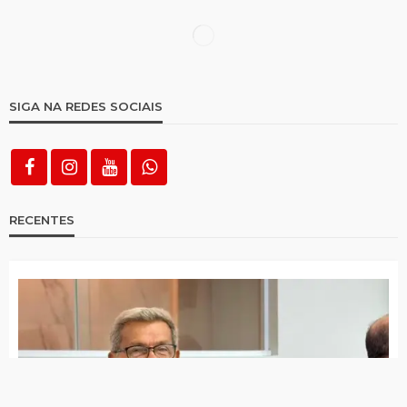
OAB São José do Egito realizou
capacitação sobre NR1
Depois de fim de semana chuvoso,
municípios avançam no acumulado
pluviométrico
Choveu em todas as cidades da região
desta terça para quarta
Após susto, Sávio Torres deverá fazer
novos exames nesta semana