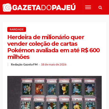
RARIDADE
Herdeira de milionário quer
vender coleção de cartas
Pokémon avaliada em até R$ 600
milhões
Redação Gazeta FM
18 de maio de 2026