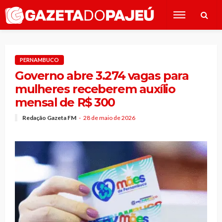
PERNAMBUCO
Governo abre 3.274 vagas para
mulheres receberem auxílio
mensal de R$ 300
Redação Gazeta FM
28 de maio de 2026