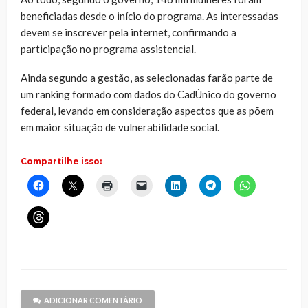
beneficiadas desde o início do programa. As interessadas
devem se inscrever pela internet, confirmando a
participação no programa assistencial.
Ainda segundo a gestão, as selecionadas farão parte de
um ranking formado com dados do CadÚnico do governo
federal, levando em consideração aspectos que as põem
em maior situação de vulnerabilidade social.
Compartilhe isso:
Clique
Clique
Clique
Clique
Clique
Clique
Clique
para
para
para
para
para
para
para
compartilhar
compartilhar
imprimir(abre
enviar
compartilhar
compartilhar
compartilhar
no
no
em
um
no
no
no
Clique
Facebook(abre
X(abre
nova
link
LinkedIn(abre
Telegram(abre
WhatsApp(ab
para
em
em
janela)
por
em
em
em
compartilhar
nova
nova
e-
nova
nova
nova
no
janela)
janela)
mail
janela)
janela)
janela)
Threads(abre
para
em
um
nova
amigo(abre
janela)
em
nova
janela)
ADICIONAR COMENTÁRIO