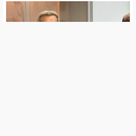
Jota Ferreira toma posse na Câmara de Vereadores
Governo de Itapetim realiza programação do Agosto
Lilás com diversas ações ao longo de todo o mês
7 de agosto de 2026
Lei Maria da Penha completa 20 anos entre avanços e
desafios
7 de agosto de 2026
PSDB Cidadania tira apoio a Raquel e faz João Campos
ter maior tempo no guia eleitoral
7 de agosto de 2026