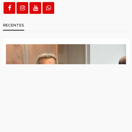
Campos não altera relação entre
Pernambuco e governo federal
Lucas Ramos compara trajetória de João
Campos à de Eduardo Campos e afirma que
socialista representa “o caminho da
mudança”
Em ato com mensagem de Lula, João
Campos mobiliza 20 mil pessoas
Grupo de vereadores do Sertão da Paraíba
lança iniciativa inédita de cooperação entre
mandatos