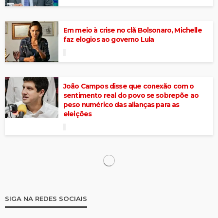
Em meio à crise no clã Bolsonaro, Michelle
faz elogios ao governo Lula
João Campos disse que conexão com o
sentimento real do povo se sobrepõe ao
peso numérico das alianças para as
eleições
João Campos cumpriu agenda em Sertânia
e Serra Talhada no fim de semana
Raquel diz que apoio de Lula a João