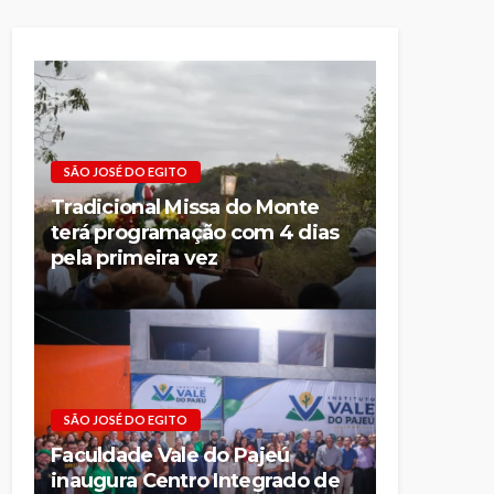
SÃO JOSÉ DO EGITO
Tradicional Missa do Monte
terá programação com 4 dias
pela primeira vez
SÃO JOSÉ DO EGITO
Faculdade Vale do Pajeú
inaugura Centro Integrado de