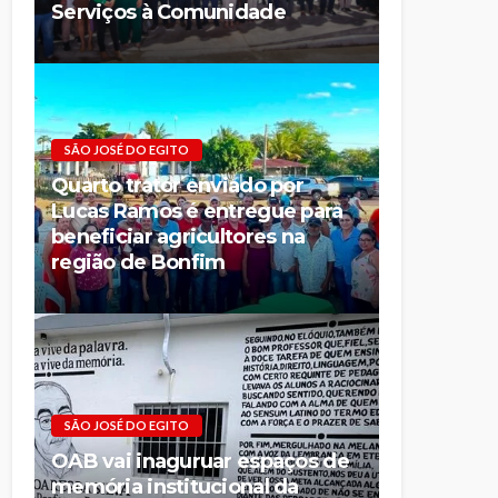
Serviços à Comunidade
SÃO JOSÉ DO EGITO
Quarto trator enviado por
Lucas Ramos é entregue para
beneficiar agricultores na
região de Bonfim
SÃO JOSÉ DO EGITO
OAB vai inaguruar espaços de
memória institucional da