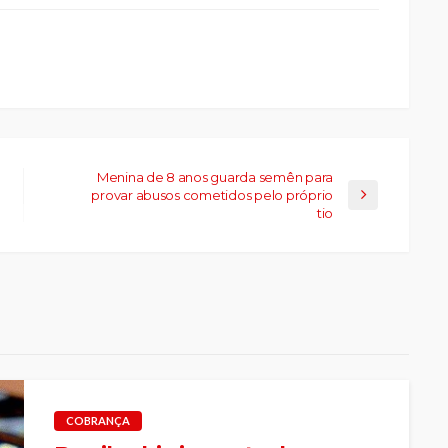
a
la)
Menina de 8 anos guarda semên para
provar abusos cometidos pelo próprio
tio
COBRANÇA