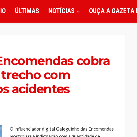
CIO
ÚLTIMAS
NOTÍCIAS
OUÇA A GAZETA 
 Encomendas cobra
 trecho com
os acidentes
O influenciador digital Galeguinho das Encomendas
mostrou sua indignação com a quantidade de