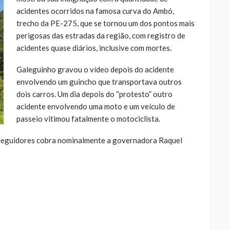
acidentes ocorridos na famosa curva do Ambó,
trecho da PE-275, que se tornou um dos pontos mais
perigosas das estradas da região, com registro de
acidentes quase diários, inclusive com mortes.
Galeguinho gravou o vídeo depois do acidente
envolvendo um guincho que transportava outros
dois carros. Um dia depois do “protesto” outro
acidente envolvendo uma moto e um veículo de
passeio vitimou fatalmente o motociclista.
e seguidores cobra nominalmente a governadora Raquel
ue
a
ar
artilhar
abre
eads(abre