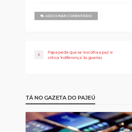
nova
nova
e-
nova
nova
nova
nov
janela)
janela)
mail
janela)
janela)
janela)
jane
para
um
ADICIONAR COMENTÁRIO
amigo(abre
em
nova
janela)
Papa pede que se ‘escolha a paz’ e
critica ‘indiferença’ às guerras
TÁ NO GAZETA DO PAJEÚ