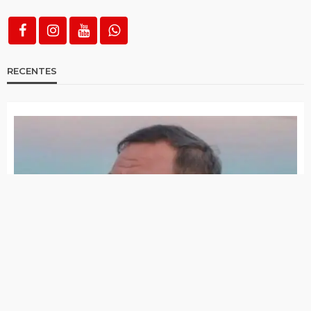
PRF apreende carga de conhaque avaliada
em R$ 500 mil em Serra Talhada
Operação do MPRN apura esquema
suspeito de movimentar bilhões de Reais
em bets ilegais em PE, CE e SP
Mulher é detida por descumprir medida
protetiva em Imaculada
Polícia recupera em Tuparetama, celular
roubado em São José do Egito