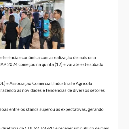
referência econômica com a realização de mais uma
NAP 2024 começou na quinta (12) e vai até este sábado,
L) e Associação Comercial, Industrial e Agrícola
azendo as novidades e tendências de diversos setores
soas entre os stands superou as expectativas, gerando
da diretoria da CDL/ACIAGRO é receber um público de mais