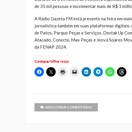
de 35 mil pessoas e movimentar mais de R$ 3 milh
A Rádio Gazeta FM está presente na feira em mais 
jornalística também em suas plataformas digitais
de Patos, Parque Peças e Serviços, Destak Up Co
Atacado, Conecte, Max Peças e Jeová Soares Moveis
da FENAP 2024.
Compartilhe isso:
Clique
Clique
Clique
Clique
Clique
Clique
Clique
Cliq
para
para
para
para
para
para
para
par
compartilhar
compartilhar
imprimir(abre
enviar
compartilhar
compartilhar
compartilh
comp
no
no
em
um
no
no
no
no
Facebook(abre
X(abre
nova
link
LinkedIn(abre
Telegram(abre
WhatsApp(
Thr
em
em
janela)
por
em
em
em
em
nova
nova
e-
nova
nova
nova
nov
janela)
janela)
mail
janela)
janela)
janela)
jane
para
um
ADICIONAR COMENTÁRIO
amigo(abre
em
nova
janela)