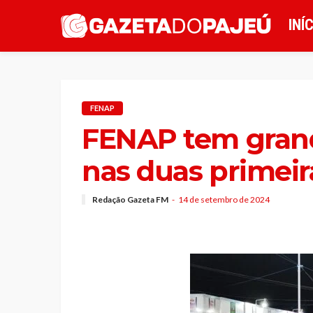
INÍ
FENAP
FENAP tem gran
nas duas primeir
Redação Gazeta FM
14 de setembro de 2024