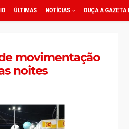
CIO
ÚLTIMAS
NOTÍCIAS
OUÇA A GAZETA 
de movimentação
as noites