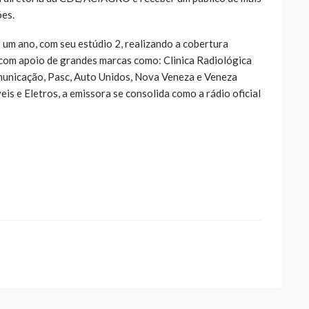
ões.
um ano, com seu estúdio 2, realizando a cobertura
, com apoio de grandes marcas como: Clinica Radiológica
municação, Pasc, Auto Unidos, Nova Veneza e Veneza
 e Eletros, a emissora se consolida como a rádio oficial
ue
a
ar
artilhar
abre
eads(abre
a
la)