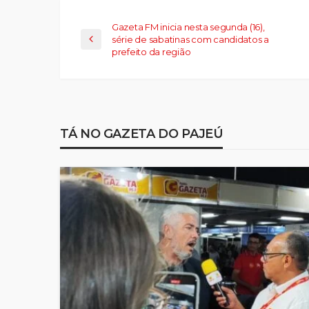
Gazeta FM inicia nesta segunda (16),
série de sabatinas com candidatos a
prefeito da região
TÁ NO GAZETA DO PAJEÚ