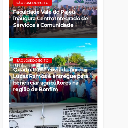
SÃO JOSÉ DO EGITO
Faculdade Vale do Pajeú
inaugura Centro Integrado de
Serviços à Comunidade
SÃO JOSÉ DO EGITO
Quarto trator enviado por
Lucas Ramos é entregue para
beneficiar agricultores na
região de Bonfim