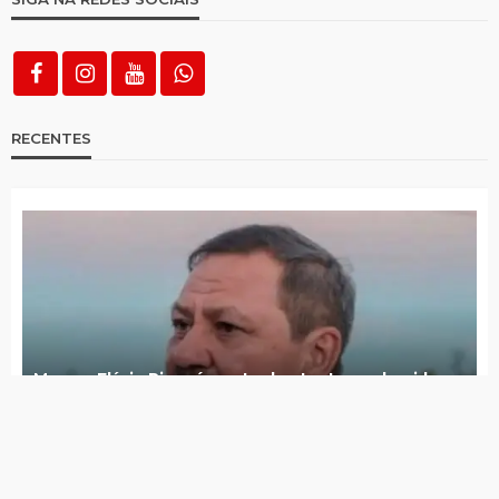
Imagens ajudam a identificar e polícia
prende suspeitos, recuperando objetos
roubados do Centro Comercial
3 arrombamentos e um assalto registrados
em menos de um mês no Centro Comercial
FENAP 2026 é lançada com presença de
empresários, empreendedores e parceiros
Hugo Rabelo deixa secretaria de saúde e
Lúcia Lima assume interinamente