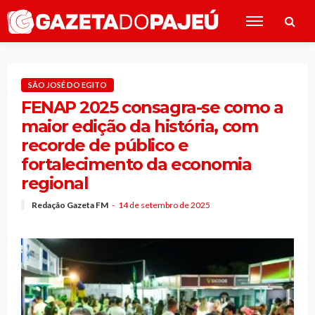
SÃO JOSÉ DO EGITO
FENAP 2025 consagra-se como a
maior edição da história, com
recorde de público e
fortalecimento da economia
regional
Redação Gazeta FM
14 de setembro de 2025