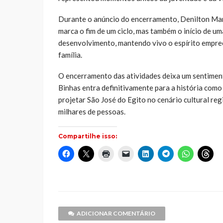
Durante o anúncio do encerramento, Denilton Mand
marca o fim de um ciclo, mas também o início de u
desenvolvimento, mantendo vivo o espírito empree
família.
O encerramento das atividades deixa um sentimen
Binhas entra definitivamente para a história com
projetar São José do Egito no cenário cultural re
milhares de pessoas.
Compartilhe isso:
Clique
Clique
Clique
Clique
Clique
Clique
Clique
Cliq
para
para
para
para
para
para
para
par
compartilhar
compartilhar
imprimir(abre
enviar
compartilhar
compartilhar
compartilh
comp
no
no
em
um
no
no
no
no
Facebook(abre
X(abre
nova
link
LinkedIn(abre
Telegram(abre
WhatsApp(
Thr
em
em
janela)
por
em
em
em
em
nova
nova
e-
nova
nova
nova
nov
janela)
janela)
mail
janela)
janela)
janela)
jane
para
um
ADICIONAR COMENTÁRIO
amigo(abre