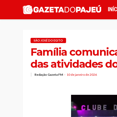
INÍ
SÃO JOSÉ DO EGITO
Família comunic
das atividades d
Redação Gazeta FM
10 de janeiro de 2026