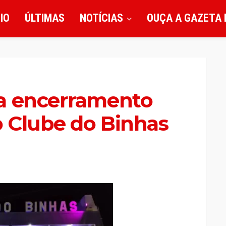
CIO
ÚLTIMAS
NOTÍCIAS
OUÇA A GAZETA 
a encerramento
o Clube do Binhas