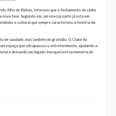
u, filho de Binhas, informou que o fechamento do clube
ma nova fase. Segundo ele, um novo projeto já está em
ndedor e cultural que sempre caracterizou a história da
to de saudade, mas também de gratidão. O Clube do
o um espaço que ultrapassou o entretenimento, ajudando a
gional e deixando um legado inesquecível na memória de
ue
a
ar
artilhar
abre
eads(abre
a
la)