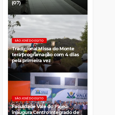
(07)
SÃO JOSÉ DO EGITO
Tradicional Missa do Monte
terá programação com 4 dias
pela primeira vez
SÃO JOSÉ DO EGITO
Faculdade Vale do Pajeú
inaugura Centro Integrado de