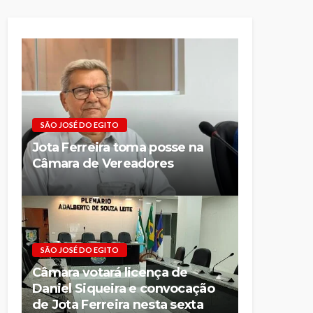
SÃO JOSÉ DO EGITO
Jota Ferreira toma posse na
Câmara de Vereadores
SÃO JOSÉ DO EGITO
Câmara votará licença de
Daniel Siqueira e convocação
de Jota Ferreira nesta sexta