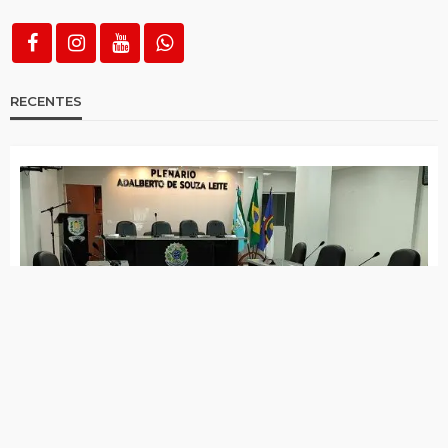
Mulher é detida por descumprir medida
protetiva em Imaculada
Polícia recupera em Tuparetama, celular
roubado em São José do Egito
Polícia cumpriu mandado de prisão em São
José do Egito
Prefeito de cidade do Agreste teve carro
roubado durante assalto à mão armada,
veículo foi recuperado horas depois