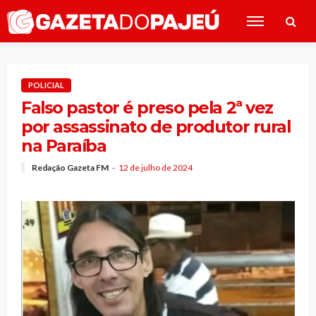
POLICIAL
Falso pastor é preso pela 2ª vez
por assassinato de produtor rural
na Paraíba
Redação Gazeta FM
12 de julho de 2024