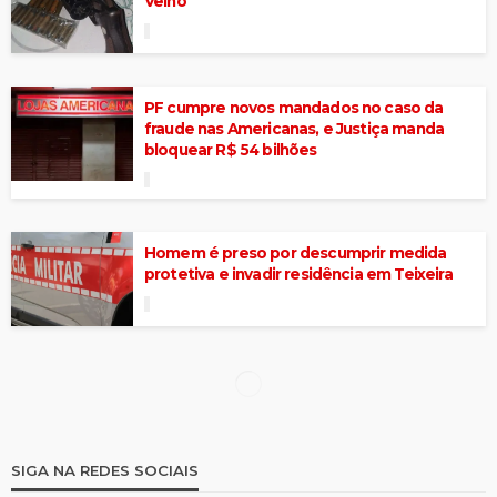
Velho
PF cumpre novos mandados no caso da
fraude nas Americanas, e Justiça manda
bloquear R$ 54 bilhões
Homem é preso por descumprir medida
protetiva e invadir residência em Teixeira
Operação do MPRN apura esquema
suspeito de movimentar bilhões de Reais
em bets ilegais em PE, CE e SP