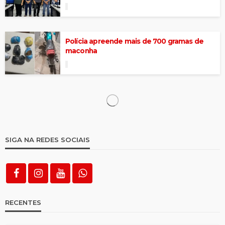
Polícia apreende mais de 700 gramas de
maconha
Imagens ajudam a identificar e polícia
prende suspeitos, recuperando objetos
roubados do Centro Comercial
3 arrombamentos e um assalto registrados
em menos de um mês no Centro Comercial
FENAP 2026 é lançada com presença de