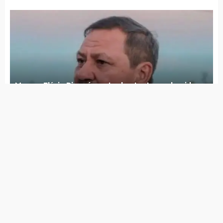
empresários, empreendedores e parceiros
Hugo Rabelo deixa secretaria de saúde e
Lúcia Lima assume interinamente
FENAP 2026 realiza evento oficial de
lançamento no próximo dia 19
Concurso de Poesia popular chega a quinta
edição