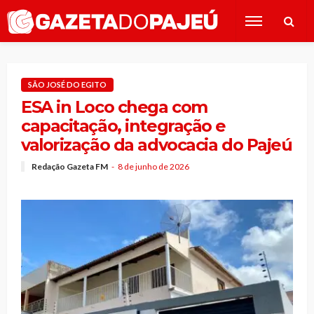
SÃO JOSÉ DO EGITO
ESA in Loco chega com
capacitação, integração e
valorização da advocacia do Pajeú
Redação Gazeta FM
8 de junho de 2026