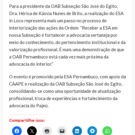
Para a presidente da OAB Subseção São José do Egito,
Dra. Hérica de Kássia Nunes de Brito, a realização do ESA
in Loco representa mais um passo no processo de
interiorização das ações da Ordem: “Receber a ESA em
nossa Subseção é fortalecer a advocacia sertaneja por
meio do conhecimento, do pertencimento institucional e da
valorização profissional. É mais uma demonstração de que
a OAB Pernambuco está cada vez mais próxima da
advocacia do interior.”
O evento é promovido pela ESA Pernambuco, com apoio da
CAAPE e realização da OAB Subseção São José do Egito,
consolidando-se como uma oportunidade de atualização
profissional, troca de experiências e fortalecimento da
advocacia do Pajeú.
Compartilhe isso:
Clique
Clique
Clique
Clique
Clique
Clique
Clique
para
para
para
para
para
para
para