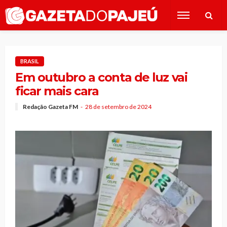
BRASIL
Em outubro a conta de luz vai
ficar mais cara
Redação Gazeta FM
28 de setembro de 2024