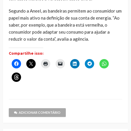
Segundo a Aneel, as bandeiras permitem ao consumidor um
papel mais ativo na definição de sua conta de energia. “Ao
saber, por exemplo, que a bandeira está vermelha, o
consumidor pode adaptar seu consumo para ajudar a
reduzir o valor da conta”, avalia a agência.
Compartilhe isso:
Clique
Clique
Clique
Clique
Clique
Clique
Clique
para
para
para
para
para
para
para
compartilhar
compartilhar
imprimir(abre
enviar
compartilhar
compartilhar
compartilhar
no
no
em
um
no
no
no
Clique
Facebook(abre
X(abre
nova
link
LinkedIn(abre
Telegram(abre
WhatsApp(ab
para
em
em
janela)
por
em
em
em
compartilhar
nova
nova
e-
nova
nova
nova
no
janela)
janela)
mail
janela)
janela)
janela)
Threads(abre
para
em
um
nova
amigo(abre
janela)
em
nova
janela)
ADICIONAR COMENTÁRIO