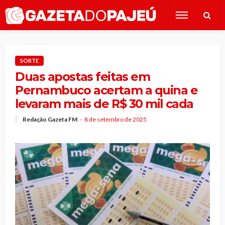
SORTE
Duas apostas feitas em
Pernambuco acertam a quina e
levaram mais de R$ 30 mil cada
Redação Gazeta FM
8 de setembro de 2025