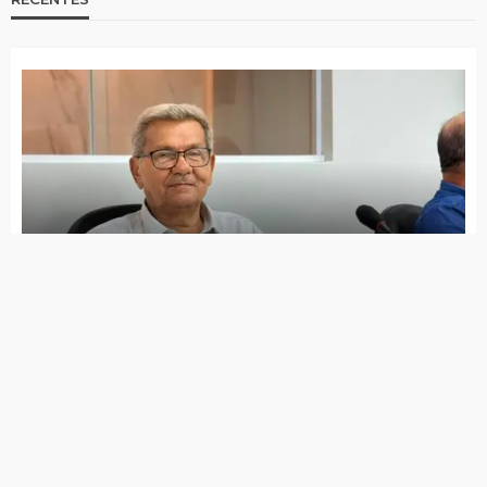
Jota Ferreira toma posse na Câmara de Vereadores
Governo de Itapetim realiza programação do Agosto
Lilás com diversas ações ao longo de todo o mês
7 de agosto de 2026
Lei Maria da Penha completa 20 anos entre avanços e
desafios
7 de agosto de 2026