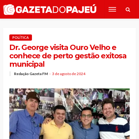
POLÍTICA
Dr. George visita Ouro Velho e
conhece de perto gestão exitosa
municipal
Redação Gazeta FM
3 de agosto de 2024