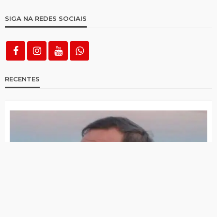
mudança”
Em ato com mensagem de Lula, João
Campos mobiliza 20 mil pessoas
Grupo de vereadores do Sertão da Paraíba
lança iniciativa inédita de cooperação entre
mandatos
João Campos lança programa de escuta
popular “Chega Junto Pernambuco