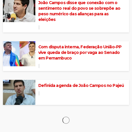
João Campos disse que conexão com o
sentimento real do povo se sobrepõe ao
peso numérico das alianças para as
eleições
Com disputa interna, Federação União-PP
vive queda de braço por vaga ao Senado
em Pernambuco
Definida agenda de João Campos no Pajeú
Lucas Ramos compara trajetória de João
Campos à de Eduardo Campos e afirma que
socialista representa “o caminho da