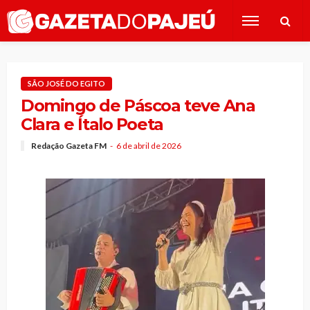
SÃO JOSÉ DO EGITO
Domingo de Páscoa teve Ana
Clara e Ítalo Poeta
Redação Gazeta FM
6 de abril de 2026