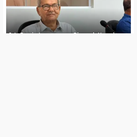
3 arrombamentos e um assalto registrados
em menos de um mês no Centro Comercial
FENAP 2026 é lançada com presença de
empresários, empreendedores e parceiros
Hugo Rabelo deixa secretaria de saúde e
Lúcia Lima assume interinamente