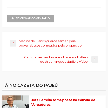
Threads(abre
para
em
um
nova
amigo(abre
janela)
em
nova
janela)
ADICIONAR COMENTÁRIO
Menina de 8 anos guarda semên para
provar abusos cometidos pelo próprio tio
Cantora pernambucana ultrapassa 1 bilhão
de streamings de áudio e vídeo
TÁ NO GAZETA DO PAJEÚ
Jota Ferreira toma posse na Câmara de
Vereadores