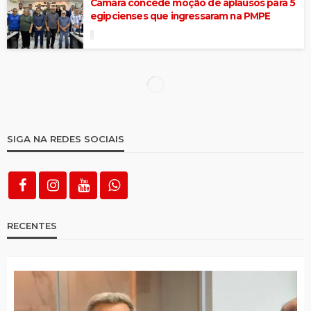
Câmara concede moção de aplausos para 5
egipcienses que ingressaram na PMPE
Polícia apreende mais uma moto
perturbando o sossego da população
Suspeito foge de viatura em movimento,
mas é recapturado pela Polícia
Imagens ajudam a identificar e polícia
prende suspeitos, recuperando objetos
roubados do Centro Comercial