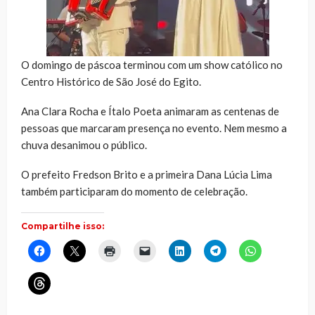
O domingo de páscoa terminou com um show católico no
Centro Histórico de São José do Egito.
Ana Clara Rocha e Ítalo Poeta animaram as centenas de
pessoas que marcaram presença no evento. Nem mesmo a
chuva desanimou o público.
O prefeito Fredson Brito e a primeira Dana Lúcia Lima
também participaram do momento de celebração.
Compartilhe isso:
Clique
Clique
Clique
Clique
Clique
Clique
Clique
para
para
para
para
para
para
para
compartilhar
compartilhar
imprimir(abre
enviar
compartilhar
compartilhar
compartilhar
no
no
em
um
no
no
no
Clique
Facebook(abre
X(abre
nova
link
LinkedIn(abre
Telegram(abre
WhatsApp(ab
para
em
em
janela)
por
em
em
em
compartilhar
nova
nova
e-
nova
nova
nova
no
janela)
janela)
mail
janela)
janela)
janela)