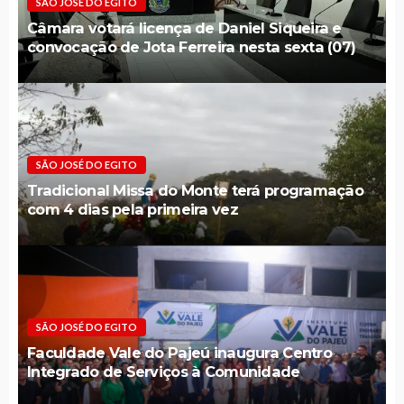
SÃO JOSÉ DO EGITO
Câmara votará licença de Daniel Siqueira e
convocação de Jota Ferreira nesta sexta (07)
SÃO JOSÉ DO EGITO
Tradicional Missa do Monte terá programação
com 4 dias pela primeira vez
SÃO JOSÉ DO EGITO
Faculdade Vale do Pajeú inaugura Centro
Integrado de Serviços à Comunidade