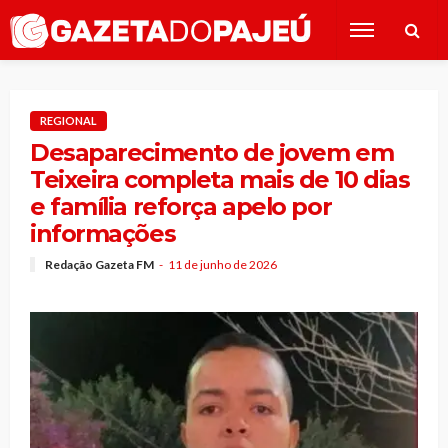
REGIONAL
Desaparecimento de jovem em
Teixeira completa mais de 10 dias
e família reforça apelo por
informações
Redação Gazeta FM
11 de junho de 2026