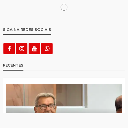
Depois de fim de semana chuvoso,
municípios avançam no acumulado
pluviométrico
Choveu em todas as cidades da região
desta terça para quarta
Após susto, Sávio Torres deverá fazer
novos exames nesta semana
Santa Terezinha é única cidade do Alto
Pajeú que Raquel Lyra ainda não visitou