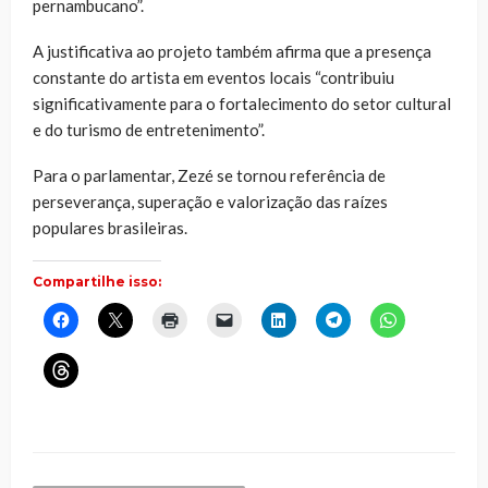
pernambucano”.
A justificativa ao projeto também afirma que a presença
constante do artista em eventos locais “contribuiu
significativamente para o fortalecimento do setor cultural
e do turismo de entretenimento”.
Para o parlamentar, Zezé se tornou referência de
perseverança, superação e valorização das raízes
populares brasileiras.
Compartilhe isso:
Clique
Clique
Clique
Clique
Clique
Clique
Clique
para
para
para
para
para
para
para
compartilhar
compartilhar
imprimir(abre
enviar
compartilhar
compartilhar
compartilhar
no
no
em
um
no
no
no
Clique
Facebook(abre
X(abre
nova
link
LinkedIn(abre
Telegram(abre
WhatsApp(ab
para
em
em
janela)
por
em
em
em
compartilhar
nova
nova
e-
nova
nova
nova
no
janela)
janela)
mail
janela)
janela)
janela)
Threads(abre
para
em
um
nova
amigo(abre
janela)
em
nova