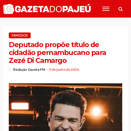
FAMOSOS
Deputado propõe título de
cidadão pernambucano para
Zezé Di Camargo
Redação Gazeta FM
9 de junho de 2026